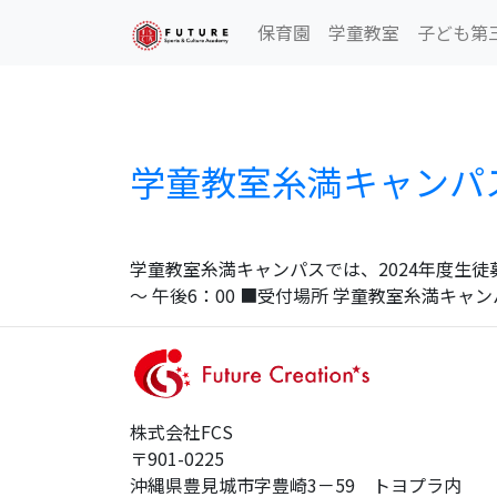
学童教室糸満キャンパス
Skip
保育園
学童教室
子ども第
to
the
content
学童教室糸満キャンパス 
学童教室糸満キャンパスでは、2024年度生徒募集
～ 午後6：00 ■受付場所 学童教室糸満キャ
株式会社FCS
〒901-0225
沖縄県豊見城市字豊崎3－59 トヨプラ内