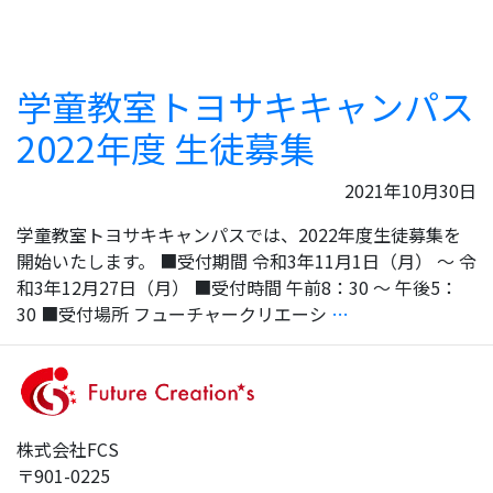
室
ト
ヨ
学童教室トヨサキキャンパス
サ
キ
2022年度 生徒募集
キ
ャ
2021年10月30日
ン
学童教室トヨサキキャンパスでは、2022年度生徒募集を
パ
開始いたします。 ■受付期間 令和3年11月1日（月） ～ 令
ス
和3年12月27日（月） ■受付時間 午前8：30 ～ 午後5：
2024
学
30 ■受付場所 フューチャークリエーシ
…
年
童
度
教
生
室
徒
ト
募
ヨ
集
株式会社FCS
サ
〒901-0225